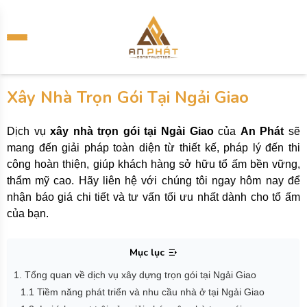
Xây Nhà Trọn Gói Tại Ngải Giao
Dịch vụ
xây nhà trọn gói tại Ngải Giao
của
An Phát
sẽ
mang đến giải pháp toàn diện từ thiết kế, pháp lý đến thi
công hoàn thiện, giúp khách hàng sở hữu tổ ấm bền vững,
thẩm mỹ cao. Hãy liên hệ với chúng tôi ngay hôm nay để
nhận báo giá chi tiết và tư vấn tối ưu nhất dành cho tổ ấm
của bạn.
Mục lục
1. Tổng quan về dịch vụ xây dựng trọn gói tại Ngải Giao
1.1 Tiềm năng phát triển và nhu cầu nhà ở tại Ngải Giao