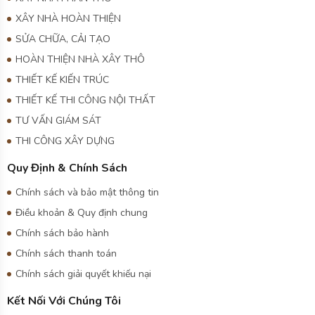
THIẾT KẾ KIẾN TRÚC
THIẾT KẾ THI CÔNG NỘI THẤT
TƯ VẤN GIÁM SÁT
THI CÔNG XÂY DỰNG
Quy Định & Chính Sách
Chính sách và bảo mật thông tin
Điều khoản & Quy định chung
Chính sách bảo hành
Chính sách thanh toán
Chính sách giải quyết khiếu nại
Kết Nối Với Chúng Tôi
Gọi điện
Zalo
Fanpage
GG Map