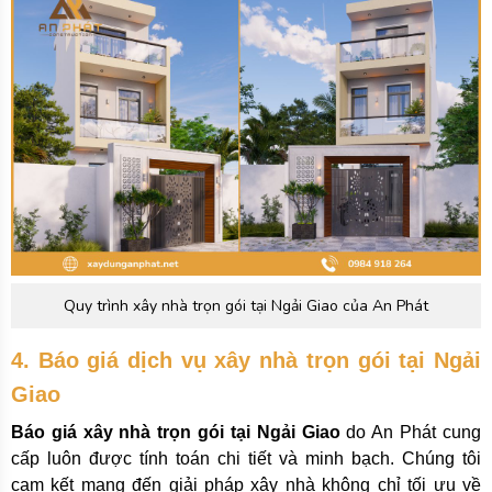
Quy trình xây nhà trọn gói tại Ngải Giao của An Phát
4. Báo giá dịch vụ xây nhà trọn gói tại Ngải
Giao
Báo giá xây nhà trọn gói tại Ngải Giao
do An Phát cung
cấp luôn được tính toán chi tiết và minh bạch. Chúng tôi
cam kết mang đến giải pháp xây nhà không chỉ tối ưu về