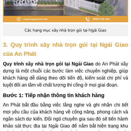
Các hạng mục xây nhà trọn gói tại Ngải Giao
3. Quy trình xây nhà trọn gói tại Ngải Giao
của An Phát
Quy trình xây nhà trọn gói tại Ngải Giao
do An Phát xây
dựng là một chuỗi các bước làm việc chuyên nghiệp, giúp
khách hàng dễ dàng theo dõi tiến độ, kiểm soát chi phí và
tuyệt đối an tâm về chất lượng thi công ở mọi giai đoạn.
Bước 1: Tiếp nhận thông tin khách hàng
An Phát bắt đầu bằng việc lắng nghe và ghi nhận chi tiết
mọi yêu cầu của khách hàng về công năng, phong cách và
ngân sách dự kiến. Đội ngũ chuyên gia sau đó sẽ tiến hành
khảo sát thực địa tại Ngải Giao để nắm bắt hiện trạng khu