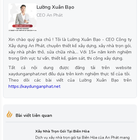
Lường Xuân Bạo
CEO An Phát
Xin chào quý gia chủ ! Tôi là Lường Xuân Bạo - CEO Công ty
Xây dựng An Phát, chuyên thiết kế xây dựng, xây nhà trọn gói,
xây nhà phần thô, sửa chữa nhà,... Với 15+ năm kinh nghiệm
trong lĩnh vực tư vấn, thiết kế, giám sát, thi công xây dựng.
Tất cả nội dung được đăng tải trên website
xaydunganphat.net đều dựa trên kinh nghiệm thực tế của tôi.
Theo dõi các bài viết của Lường Xuân Bạo trên
https://xaydunganphat.net
Bài viết liên quan
Xây Nhà Trọn Gói Tại Biên Hòa
Dịch vụ xây nhà trọn gói tại Biên Hòa của An Phát mang