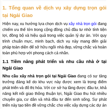
1. Tổng quan về dịch vụ xây dựng trọn gói
tại Ngải Giao
Hiện nay, xu hướng lựa chọn dịch vụ
xây nhà trọn gói
đang
chiếm ưu thế lớn trong cộng đồng chủ đầu tư nhờ tính tiện
lợi, đồng bộ và hiệu quả trong việc quản lý dự án. Với quy
trình chuẩn mực, minh bạch, dịch vụ này mang đến giải
pháp toàn diện để sở hữu ngôi nhà đẹp, vững chắc và hoàn
toàn phù hợp với phong cách cá nhân.
1.1 Tiềm năng phát triển và nhu cầu nhà ở tại
Ngải Giao
Nhu cầu xây nhà trọn gói tại Ngải Giao
đang có sự tăng
trưởng đáng kể do khu vực này được xem là trọng điểm
phát triển và đô thị hóa. Với cơ sở hạ tầng được đầu tư, khả
năng kết nối giao thông thuận lợi, Ngải Giao thu hút nhiều
chuyên gia, cư dân và nhà đầu tư đến sinh sống. Sự phát
triển này tạo tiền đề vững chắc cho việc xây dựng các dự án