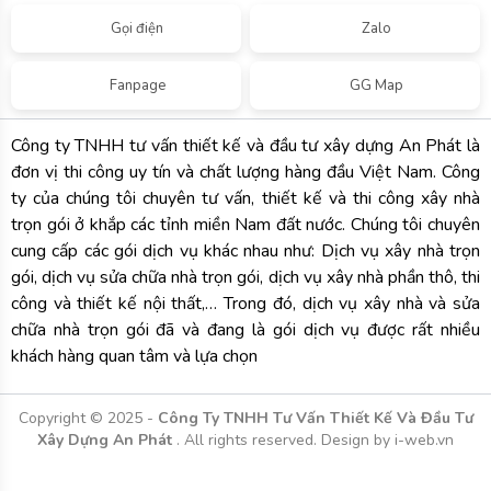
Công ty TNHH tư vấn thiết kế và đầu tư xây dựng An Phát là
đơn vị thi công uy tín và chất lượng hàng đầu Việt Nam. Công
ty của chúng tôi chuyên tư vấn, thiết kế và thi công xây nhà
trọn gói ở khắp các tỉnh miền Nam đất nước. Chúng tôi chuyên
cung cấp các gói dịch vụ khác nhau như: Dịch vụ xây nhà trọn
gói, dịch vụ sửa chữa nhà trọn gói, dịch vụ xây nhà phần thô, thi
công và thiết kế nội thất,… Trong đó, dịch vụ xây nhà và sửa
chữa nhà trọn gói đã và đang là gói dịch vụ được rất nhiều
khách hàng quan tâm và lựa chọn
Copyright © 2025 -
Công Ty TNHH Tư Vấn Thiết Kế Và Đầu Tư
Xây Dựng An Phát
. All rights reserved.
Design by i-web.vn