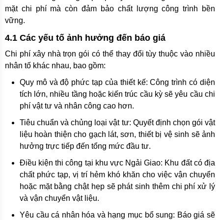
mặt chi phí mà còn đảm bảo chất lượng công trình bền
vững.
4.1 Các yếu tố ảnh hưởng đến báo giá
Chi phí xây nhà trọn gói có thể thay đổi tùy thuộc vào nhiều
nhân tố khác nhau, bao gồm:
Quy mô và độ phức tạp của thiết kế: Công trình có diện
tích lớn, nhiều tầng hoặc kiến trúc cầu kỳ sẽ yêu cầu chi
phí vật tư và nhân công cao hơn.
Tiêu chuẩn và chủng loại vật tư: Quyết định chọn gói vật
liệu hoàn thiện cho gạch lát, sơn, thiết bị vệ sinh sẽ ảnh
hưởng trực tiếp đến tổng mức đầu tư.
Điều kiện thi công tại khu vực Ngải Giao: Khu đất có địa
chất phức tạp, vị trí hẻm khó khăn cho việc vận chuyển
hoặc mặt bằng chật hẹp sẽ phát sinh thêm chi phí xử lý
và vận chuyển vật liệu.
Yêu cầu cá nhân hóa và hạng mục bổ sung: Báo giá sẽ