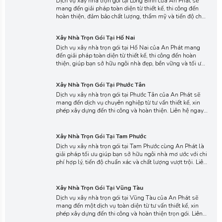
hoàn thiện, đảm bảo chất lượng, thẩm mỹ và tiến độ cho
ngôi nhà mơ ước. Liên hệ ngay với chúng tôi để được tư
vấn miễn phí và nhận báo giá xây dựng trọn gói ưu đãi
Xây Nhà Trọn Gói Tại Hố Nai
nhất hôm nay.
Dịch vụ xây nhà trọn gói tại Hố Nai của An Phát mang
đến giải pháp toàn diện từ thiết kế, thi công đến hoàn
thiện, giúp bạn sở hữu ngôi nhà đẹp, bền vững và tối ưu
chi phí. Liên hệ ngay với chúng tôi để được tư vấn phương
án xây dựng phù hợp, đảm bảo tiến độ và chất lượng
Xây Nhà Trọn Gói Tại Phước Tân
vượt mong đợi.
Dịch vụ xây nhà trọn gói tại Phước Tân của An Phát sẽ
mang đến dịch vụ chuyên nghiệp từ tư vấn thiết kế, xin
phép xây dựng đến thi công và hoàn thiện. Liên hệ ngay
để được báo giá chi tiết, nhận giải pháp thi công tối ưu,
đảm bảo chất lượng, thẩm mỹ và tiến độ cho ngôi nhà
Xây Nhà Trọn Gói Tại Tam Phước
mơ ước của bạn.
Dịch vụ xây nhà trọn gói tại Tam Phước cùng An Phát là
giải pháp tối ưu giúp bạn sở hữu ngôi nhà mơ ước với chi
phí hợp lý, tiến độ chuẩn xác và chất lượng vượt trội. Liên
hệ với chúng tôi ngay để được tư vấn thiết kế miễn phí và
nhận báo giá xây dựng trọn gói chi tiết, minh bạch nhất
Xây Nhà Trọn Gói Tại Vũng Tàu
hôm nay.
Dịch vụ xây nhà trọn gói tại Vũng Tàu của An Phát sẽ
mang đến một dịch vụ toàn diện từ tư vấn thiết kế, xin
phép xây dựng đến thi công và hoàn thiện trọn gói. Liên
hệ ngay để được báo giá chi tiết, nhận giải pháp xây
dựng tối ưu, đảm bảo chất lượng, thẩm mỹ và tiến độ cho
ngôi nhà mơ ước của bạn.