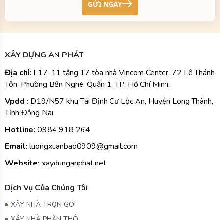
XÂY DỰNG AN PHÁT
Địa chỉ:
L17-11 tầng 17 tòa nhà Vincom Center, 72 Lê Thánh
Tôn, Phường Bến Nghé, Quận 1, TP. Hồ Chí Minh.
Vpdd :
D19/N57 khu Tái Định Cư Lộc An, Huyện Long Thành,
Tỉnh Đồng Nai
Hotline:
0984
918 264
Email:
luongxuanbao0909@gmail.com
Website:
xaydunganphat.net
Dịch Vụ Của Chúng Tôi
XÂY NHÀ TRỌN GÓI
XÂY NHÀ PHẦN THÔ
XÂY NHÀ HOÀN THIỆN
SỬA CHỮA, CẢI TẠO
HOÀN THIỆN NHÀ XÂY THÔ