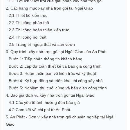
1.2. Lợi ích vượt trội của giải pháp xây nhà trọn gói
2. Các hạng mục xây nhà trọn gói tại Ngải Giao
2.1 Thiết kế kiến trúc
2.2 Thi công phần thô
2.3 Thi công hoàn thiện kiến trúc
2.4 Thi công nội thất
2.5 Trang trí ngoại thất và sân vườn
3. Quy trình xây nhà trọn gói tại Ngải Giao của An Phát
Bước 1: Tiếp nhận thông tin khách hàng
Bước 2: Lập dự toán thiết kế và Báo giá công trình
Bước 3: Hoàn thiện bản vẽ kiến trúc và kỹ thuật
Bước 4: Ký hợp đồng và triển khai thi công xây nhà
Bước 5: Nghiệm thu cuối cùng và bàn giao công trình
4. Báo giá dịch vụ xây nhà trọn gói tại Ngải Giao
4.1 Các yếu tố ảnh hưởng đến báo giá
4.2 Cam kết về chi phí từ An Phát
5. An Phát - Đơn vị xây nhà trọn gói chuyên nghiệp tại Ngải
Giao