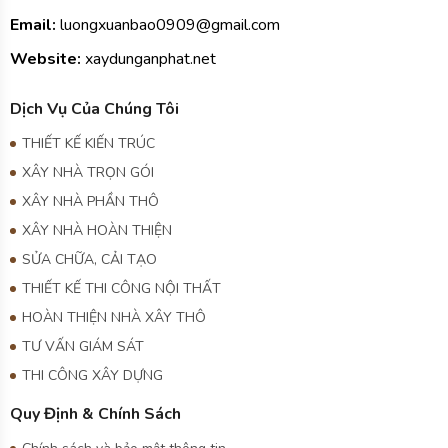
Email:
luongxuanbao0909@gmail.com
Website:
xaydunganphat.net
Dịch Vụ Của Chúng Tôi
THIẾT KẾ KIẾN TRÚC
XÂY NHÀ TRỌN GÓI
XÂY NHÀ PHẦN THÔ
XÂY NHÀ HOÀN THIỆN
SỬA CHỮA, CẢI TẠO
THIẾT KẾ THI CÔNG NỘI THẤT
HOÀN THIỆN NHÀ XÂY THÔ
TƯ VẤN GIÁM SÁT
THI CÔNG XÂY DỰNG
Quy Định & Chính Sách