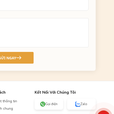
GỬI NGAY
ách
Kết Nối Với Chúng Tôi
t thông tin
Gọi điện
Zalo
nh chung