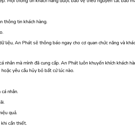
 phép. Mọi thông tin khách hàng được bảo vệ theo nguyên tắc bảo mậ
n thông tin khách hàng.
o.
ữ liệu, An Phát sẽ thông báo ngay cho cơ quan chức năng và khác
 cá nhân mà mình đã cung cấp. An Phát luôn khuyến khích khách hà
a hoặc yêu cầu hủy bỏ bất cứ lúc nào.
 cá nhân.
ãi.
hiệu quả.
khi cần thiết.