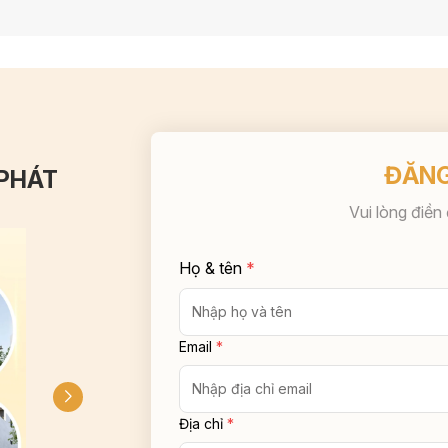
ĐĂNG
 PHÁT
Vui lòng điền
Họ & tên
*
Email
*
Địa chỉ
*