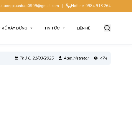
l: luongxuanbao0909@gmail.com
Hotline: 0984 918 264
T KẾ XÂY DỰNG
TIN TỨC
LIÊN HỆ
Thứ 6, 21/03/2025
Administrator
474