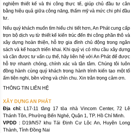
nghiệm thiết kế và thi công thực tế, giúp chủ đầu tư cân
bằng hiệu quả giữa công năng, thẩm mỹ và mức chi phí đầu
tư.
Nếu quý khách muốn tìm hiểu chi tiết hơn, An Phát cung cấp
trọn bộ dịch vụ từ thiết kế kiến trúc đến thi công phần thô và
xây dựng hoàn thiện, hỗ trợ gia đình chủ động trong ngân
sách và kế hoạch triển khai. Khi quý vị có nhu cầu xây dựng
và cần được tư vấn cụ thể, hãy liên hệ với An Phát để được
hỗ trợ nhanh chóng, chính xác và tận tâm. Chúng tôi luôn
đồng hành cùng quý khách trong hành trình kiến tạo một tổ
ấm tiện nghi, bền vững và chỉn chu. Xin trân trọng cảm ơn.
THÔNG TIN LIÊN HỆ
XÂY DỰNG AN PHÁT
Địa chỉ:
L17-11 tầng 17 tòa nhà Vincom Center, 72 Lê
Thánh Tôn, Phường Bến Nghé, Quận 1, TP. Hồ Chí Minh.
VPDD
: D19/N57 khu Tái Định Cư Lộc An, Huyện Long
Thành, Tỉnh Đồng Nai