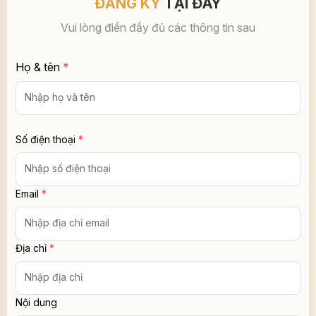
Địa chỉ
*
Nội dung
GỬI NGAY
XÂY DỰNG AN PHÁT
Địa chỉ:
L17-11 tầng 17 tòa nhà Vincom Center, 72 Lê Thánh