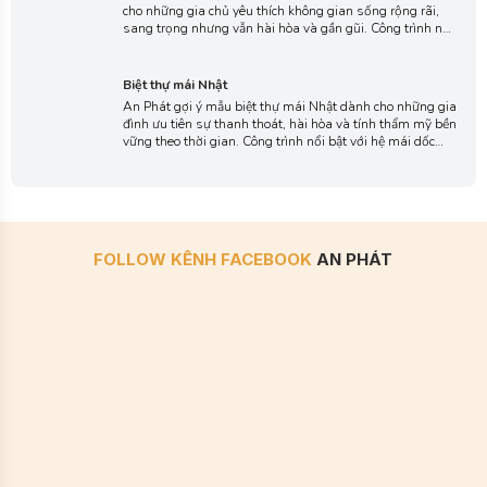
trúc cân đối và mặt tiền thoáng mở, mang đến vẻ đẹp
Biệt thự mái Nhật
trang nhã và giàu tính thẩm mỹ.
An Phát gợi ý mẫu biệt thự mái Nhật dành cho những gia
đình ưu tiên sự thanh thoát, hài hòa và tính thẩm mỹ bền
vững theo thời gian. Công trình nổi bật với hệ mái dốc
nhẹ, độ đua rộng và tỷ lệ hình khối cân đối, mang đến vẻ
sang trọng nhưng vẫn giữ được sự gần gũi đặc trưng của
kiến trúc Á Đông.
FOLLOW KÊNH FACEBOOK
AN PHÁT