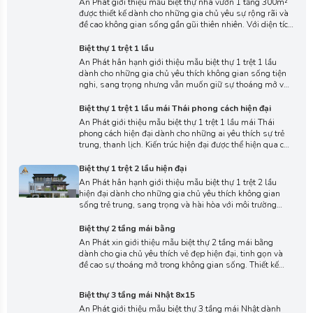
thoáng rộng, công trình tạo nên bố cục mở kết nối hài
hòa, mang đến cảm giác thoải mái ngay từ khi bước vào.
Biệt thự 1 trệt 1 lầu
An Phát hân hạnh giới thiệu mẫu biệt thự 1 trệt 1 lầu
dành cho những gia chủ yêu thích không gian sống tiện
nghi, sang trọng nhưng vẫn muốn giữ sự thoáng mở và
hài hòa với thiên nhiên. Nhà được thiết kế theo phong
cách hiện đại, đường nét thanh thoát, tạo nên tổng thể
Biệt thự 1 trệt 1 lầu mái Thái phong cách hiện đại
vừa nổi bật vừa trang nhã.
An Phát giới thiệu mẫu biệt thự 1 trệt 1 lầu mái Thái
phong cách hiện đại dành cho những ai yêu thích sự trẻ
trung, thanh lịch. Kiến trúc hiện đại được thể hiện qua các
mảng khối rõ nét, kết hợp cùng mái Thái dốc nhẹ tạo
điểm nhấn hài hòa, mang đến vẻ đẹp vừa năng động vừa
Biệt thự 1 trệt 2 lầu hiện đại
trang nhã cho công trình.
An Phát hân hạnh giới thiệu mẫu biệt thự 1 trệt 2 lầu
hiện đại dành cho những gia chủ yêu thích không gian
sống trẻ trung, sang trọng và hài hòa với môi trường
xung quanh. Thiết kế theo phong cách hiện đại, tập trung
vào hình khối khỏe khoắn, bố cục mạch lạc, mang lại vẻ
Biệt thự 2 tầng mái bằng
đẹp thời thượng, hiện đại.
An Phát xin giới thiệu mẫu biệt thự 2 tầng mái bằng
dành cho gia chủ yêu thích vẻ đẹp hiện đại, tinh gọn và
đề cao sự thoáng mở trong không gian sống. Thiết kế
mái bằng tạo nên hình khối mạnh mẽ, kết hợp cùng cách
xử lý mặt tiền thanh thoát giúp ngôi nhà toát lên vẻ sang
Biệt thự 3 tầng mái Nhật 8x15
trọng nhưng không cầu kỳ.
An Phát giới thiệu mẫu biệt thự 3 tầng mái Nhật dành
cho những gia chủ yêu thích không gian sống rộng rãi,
sang trọng nhưng vẫn hài hòa và gần gũi. Công trình nổi
bật với dáng mái Nhật thanh thoát, các đường nét kiến