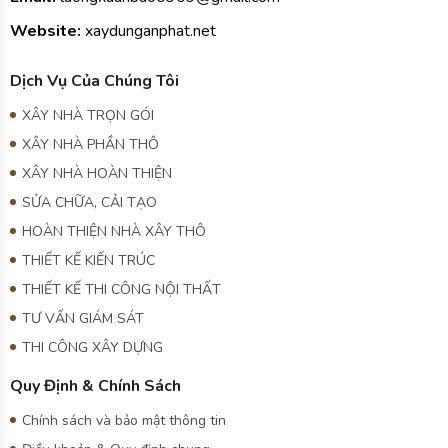
TƯ VẤN GIÁM SÁT
THI CÔNG XÂY DỰNG
Quy Định & Chính Sách
Chính sách và bảo mật thông tin
Điều khoản & Quy định chung
Chính sách bảo hành
Chính sách thanh toán
Chính sách giải quyết khiếu nại
Kết Nối Với Chúng Tôi
Gọi điện
Zalo
Fanpage
GG Map
Công ty TNHH tư vấn thiết kế và đầu tư xây dựng An Phát là
đơn vị thi công uy tín và chất lượng hàng đầu Việt Nam. Công