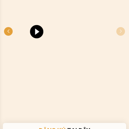
ĐĂNG KÝ
TẠI ĐÂY
Vui lòng điền đầy đủ các thông tin sau
Họ & tên
*
Số điện thoại
*
Email
*