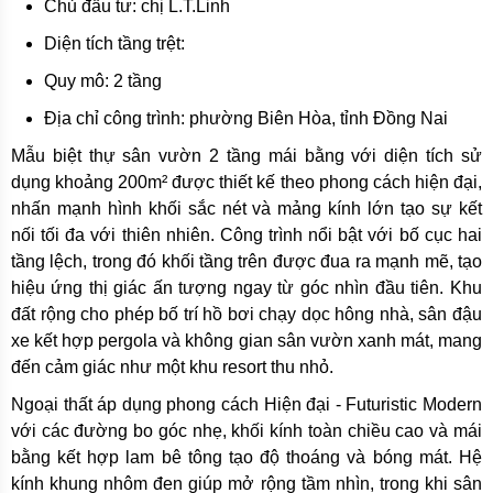
Chủ đầu tư: chị L.T.Linh
Diện tích tầng trệt:
Quy mô: 2 tầng
Địa chỉ công trình: phường Biên Hòa, tỉnh Đồng Nai
Mẫu biệt thự sân vườn 2 tầng mái bằng với diện tích sử
dụng khoảng 200m² được thiết kế theo phong cách hiện đại,
nhấn mạnh hình khối sắc nét và mảng kính lớn tạo sự kết
nối tối đa với thiên nhiên. Công trình nổi bật với bố cục hai
tầng lệch, trong đó khối tầng trên được đua ra mạnh mẽ, tạo
hiệu ứng thị giác ấn tượng ngay từ góc nhìn đầu tiên. Khu
đất rộng cho phép bố trí hồ bơi chạy dọc hông nhà, sân đậu
xe kết hợp pergola và không gian sân vườn xanh mát, mang
đến cảm giác như một khu resort thu nhỏ.
Ngoại thất áp dụng phong cách Hiện đại - Futuristic Modern
với các đường bo góc nhẹ, khối kính toàn chiều cao và mái
bằng kết hợp lam bê tông tạo độ thoáng và bóng mát. Hệ
kính khung nhôm đen giúp mở rộng tầm nhìn, trong khi sân