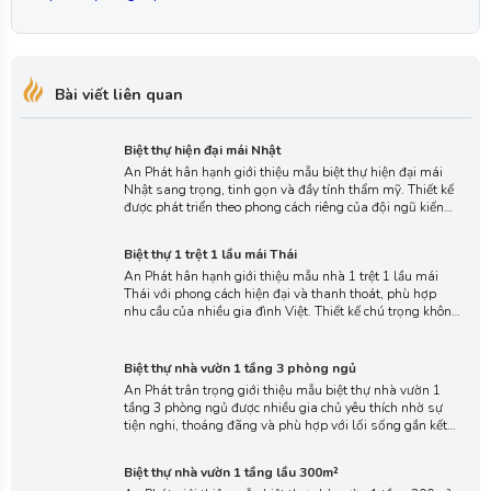
Bài viết liên quan
Biệt thự hiện đại mái Nhật
An Phát hân hạnh giới thiệu mẫu biệt thự hiện đại mái
Nhật sang trọng, tinh gọn và đầy tính thẩm mỹ. Thiết kế
được phát triển theo phong cách riêng của đội ngũ kiến
trúc sư An Phát, mang đến không gian sống thanh thoát
và truyền cảm hứng cho gia chủ yêu nét tinh tế hiện đại.
Biệt thự 1 trệt 1 lầu mái Thái
An Phát hân hạnh giới thiệu mẫu nhà 1 trệt 1 lầu mái
Thái với phong cách hiện đại và thanh thoát, phù hợp
nhu cầu của nhiều gia đình Việt. Thiết kế chú trọng không
gian thoáng mở, bố cục hợp lý và thẩm mỹ bền vững,
mang đến trải nghiệm sống tiện nghi và hài hòa theo
Biệt thự nhà vườn 1 tầng 3 phòng ngủ
thời gian.
An Phát trân trọng giới thiệu mẫu biệt thự nhà vườn 1
tầng 3 phòng ngủ được nhiều gia chủ yêu thích nhờ sự
tiện nghi, thoáng đãng và phù hợp với lối sống gắn kết
thiên nhiên. Với thiết kế không gian mở, tầm nhìn rộng
và sự hòa hợp với cảnh quan xanh mát, mang đến cảm
Biệt thự nhà vườn 1 tầng lầu 300m²
giác thư thái cho cả gia đình.
An Phát giới thiệu mẫu biệt thự nhà vườn 1 tầng 300m²
được thiết kế dành cho những gia chủ yêu sự rộng rãi và
đề cao không gian sống gần gũi thiên nhiên. Với diện tích