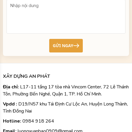
Tôn, Phường Bến Nghé, Quận 1, TP. Hồ Chí Minh.
Vpdd :
D19/N57 khu Tái Định Cư Lộc An, Huyện Long Thành,
Tỉnh Đồng Nai
Hotline:
0984
918 264
Email:
luongxuanbao0909@gmail.com
Website:
xaydunganphat.net
Dịch Vụ Của Chúng Tôi
XÂY NHÀ TRỌN GÓI
XÂY NHÀ PHẦN THÔ
XÂY NHÀ HOÀN THIỆN
SỬA CHỮA, CẢI TẠO
HOÀN THIỆN NHÀ XÂY THÔ
THIẾT KẾ KIẾN TRÚC
THIẾT KẾ THI CÔNG NỘI THẤT